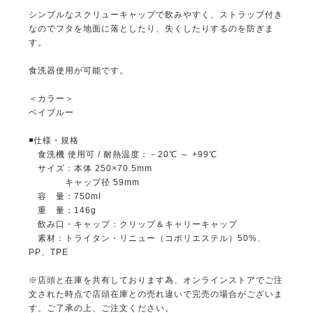
シンプルなスクリューキャップで飲みやすく、ストラップ付き
なのでフタを地面に落としたり、失くしたりするのを防ぎま
す。
食洗器使用が可能です。
＜カラー＞
ベイブルー
◾️仕様・規格
食洗機 使用可 / 耐熱温度：－20℃ ～ +99℃
サイズ：本体 250×70.5mm
キャップ径 59mm
容 量：750ml
重 量：146g
飲み口・キャップ：クリップ＆キャリーキャップ
素材：トライタン・リニュー（コポリエステル）50%、
PP、TPE
※店頭と在庫を共有しております為、オンラインストアでご注
文された時点で店頭在庫との売れ違いで完売の場合がございま
す。ご了承の上、ご注文ください。