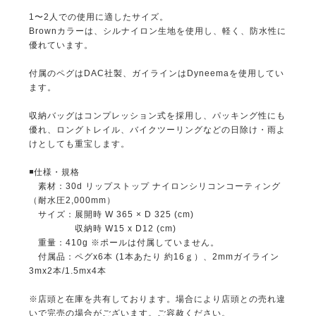
1〜2人での使用に適したサイズ。
Brownカラーは、シルナイロン生地を使用し、軽く、防水性に
優れています。
付属のペグはDAC社製、ガイラインはDyneemaを使用してい
ます。
収納バッグはコンプレッション式を採用し、パッキング性にも
優れ、ロングトレイル、バイクツーリングなどの日除け・雨よ
けとしても重宝します。
◾️仕様・規格
素材：30d リップストップ ナイロンシリコンコーティング
（耐水圧2,000mm）
サイズ：展開時 W 365 × D 325 (cm)
収納時 W15 x D12 (cm)
重量：410g ※ポールは付属していません。
付属品：ペグx6本 (1本あたり 約16ｇ）、2mmガイライン
3mx2本/1.5mx4本
※店頭と在庫を共有しております。場合により店頭との売れ違
いで完売の場合がございます。ご容赦ください。