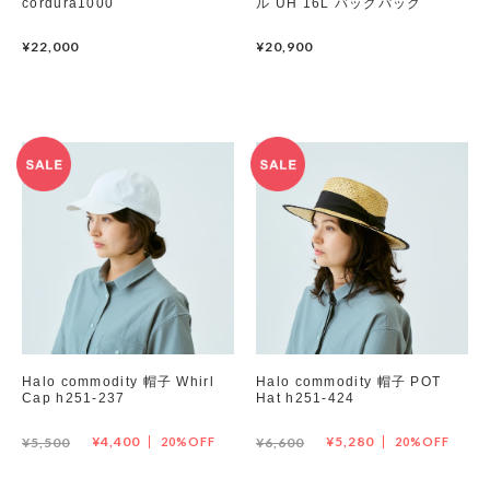
cordura1000
ル UH 16L バッグパック
¥22,000
¥20,900
Halo commodity 帽子 Whirl
Halo commodity 帽子 POT
Cap h251-237
Hat h251-424
¥4,400
¥5,280
¥5,500
20%OFF
¥6,600
20%OFF