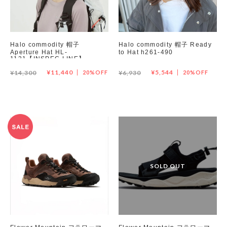
Halo commodity 帽子
Halo commodity 帽子 Ready
Aperture Hat HL-
to Hat h261-490
1121【INSPEC LINE】
¥11,440
¥5,544
¥14,300
20%OFF
¥6,930
20%OFF