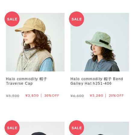
Halo commodity 帽子
Halo commodity 帽子 Bend
Traverse Cap
Galley Hat h251-406
¥3,850
¥5,280
¥5,500
30%OFF
¥6,600
20%OFF