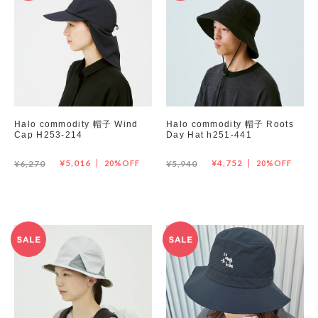
Halo commodity 帽子 Wind
Halo commodity 帽子 Roots
Cap H253-214
Day Hat h251-441
¥5,016
¥4,752
¥6,270
20%OFF
¥5,940
20%OFF