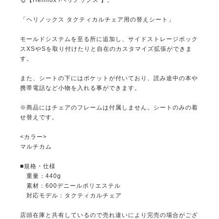
る【Helinox /ヘリノックス 】。
「ヘリノックス タクティカルチェア用の替えシート」
モールドシステムを至る所に追加し、サイドストレージボック
スXSやSを取り付けたりと自在のカスタマイズ拡張ができま
す。
また、シートの下にはポケットが付いており、読み途中の本や
携帯電話など小物を入れる事ができます。
※商品にはチェアのフレームは付属しません。シートのみの着
せ替えです。
<カラー>
マルチカム
■規格・仕様
重量：440g
素材：600デニールポリエステル
対応モデル：タクティカルチェア
店頭在庫と共有しているので売れ違いにより完売の場合がござ