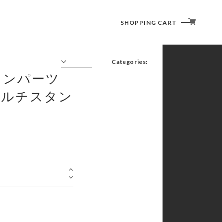
SHOPPING CART
Categories:
ションパーツ
FURNITURE(CHAIR/TABLE)
LIGHTING (LANTERN)
nd マルチスタン
COOKWARE ( COOKER / CUTLERY )
SLEEPING GOODS
TENT/SHELTER