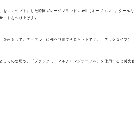
をコンセプトにした韓国ガレージブランド auvil（オーヴィル）。クール
サイトを作り上げます。
」
」を吊るして、テーブル下に棚を設置できるキットです。（フックタイプ）
としての使用や、「ブラックミニマルチロングテーブル」を使用すると焚火