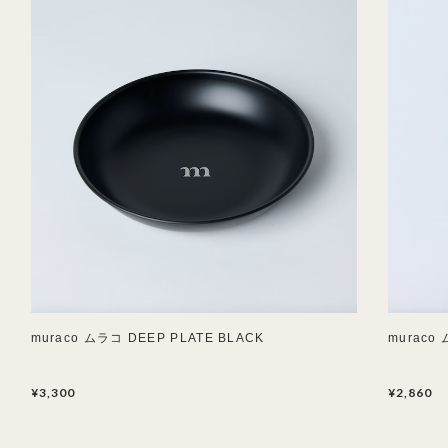
muraco ムラコ DEEP PLATE BLACK
muraco
¥3,300
¥2,860