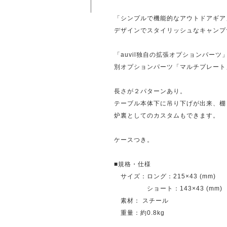
「シンプルで機能的なアウトドアギア」
デザインでスタイリッシュなキャンプ
「auvil独自の拡張オプションパーツ
別オプションパーツ「マルチプレート
長さが２パターンあり。
テーブル本体下に吊り下げが出来、棚
炉裏としてのカスタムもできます。
ケースつき。
■規格・仕様
サイズ：ロング：215×43 (mm)
ショート：143×43 (mm)
素材： スチール
重量：約0.8kg