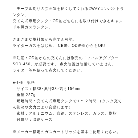
「テーブル周りの雰囲気を良くしてくれる2WAYコンパクトラ
ンタン」
充てん式専用タンク・OD缶どちらにも取り付けできるキャン
ドル風ガスランタン。
さまざまな燃料缶から充てん可能。
ライターガスをはじめ、 CB缶、OD缶※からもOK!
※注意：OD缶からの充てんには別売の「フィルアダプター
SOD-450」が必要です。 点火装置は装備していません。
ライター等を使って点火してください。
■仕様・規格
サイズ：幅38×奥行38×高さ156mm
重量:237g
燃焼時間：充てん式専用タンクで１〜２時間 （タンク充て
ん状況や火力により変動します）
素材：アルミニウム、真鍮、ステンレス、ガラス、樹脂
付属品：収納ケース
※メーカー指定のガスカートリッジを基本ご使用ください。