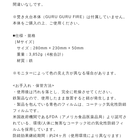
間違いなしです。
※焚き火台本体（GURU GURU FIRE）は付属していません。
本体をご購入の上、ご使用ください。
■仕様・規格
［Mサイズ］
サイズ：280mm × 230mm × 50mm
重量：3,852g（4枚合計）
材質：鉄
※モニターによって色の見え方が異なる場合があります。
<お手入れ・保管方法>
・使用後は汚れを落とし、完全に乾燥させてください。
鉄製品なので、使用したまま放置すると錆が発生します。
・製品を包んでいる青色のフィルムは、コーテック気化性防錆
フィルムです。
米国政府機関であるFDA（アメリカ食品医薬品局）より認可さ
れている、環境/人体に無害なコーテック社の気化性防錆フィ
ルムを採用しています。
防錆効果継続期間：約24ヶ月（使用環境により異なります）