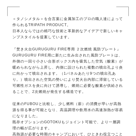
＜タノシメタル＞を合言葉に金属加工のプロの職人達によって
作られるTRIPATH PRODUCT。
日本人ならではの精巧な技術と革新的なアイデアで新しいキャ
ンプスタイルを提案しています。
『焚き火台GURUGURU FIRE専用 ２次燃焼 風防プレート』
GURUGURU FIRE用に新たに生み出された風防プレートは、
外側の一回り小さい台形ボックス内を吸気した空気（酸素）が
暖められながら上昇し、内側に設けられた複数の噴出孔より炎
に向かって噴出されます。（1パネルあたり9つの噴出孔あ
り。）噴出された空気の勢いにより焚火台内部に滞留している
可燃性ガスを炎に向けて誘導し、燃焼に必要な酸素が供給され
ることで、2次燃焼が発生する構造です。
従来のFUBOUと比較し、少し燃料（薪）の消費が早いが高熱
源を得る事が可能となり、高温調理や飲用水の高速加熱が容易
になりました。
既存オプションのGOTOKUもジョイント可能で、より一層調
理の幅が広がります。
高熱源が必要な時期のキャンプにおいて、ひときわ役立つこと