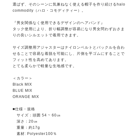
選ばず、そのシーンに気兼ねなく使える帽子を作り続けるhalo
commodity（ハロ・コモディティー）。
『男女関係なく使用できるデザインのヘアバンド』
タック使用により、折り幅調整が容易になり男女問わずおさま
りの良いシルエットで着用できます。
サイズ調整用アジャスターはナイロンベルトとバックルを合わ
せることで容易な着脱を可能にし、片側を平ゴムにすることで
フィット性を高めてあります。
とても柔らかで軽量な生地感です。
＜カラー＞
Black MIX
BLUE MIX
ORANGE MIX
■仕様・規格
サイズ：頭囲 54 ~ 60㎝
深さ：20㎝
重量：約17g
素材: Polyester100％