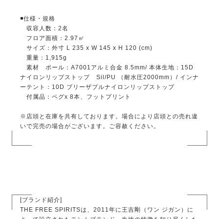
◾️仕様・規格
収容人数：2名
フロア面積：2.97㎡
サイズ：外寸 L 235 x W 145 x H 120 (cm)
重量：1,915g
素材 ポール：A7001アルミ合金 8.5mm/ 本体生地：15D
ナイロンリップストップ Sil/PU （耐水圧2000mm）/ インナ
ーテント：10D ブリーザブルナイロンリップストップ
付属品：ペグx 8本、フットプリント
※店頭と在庫を共有しております。場合により店頭との売れ違
いで完売の場合がございます。ご容赦ください。
[ブランド紹介]
THE FREE SPIRITSは、2011年に王吉剛（ワン ジガン）に