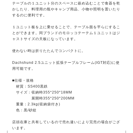
テーブルの１ユニット分のスペースに嵌め込むことで食器を乾
かしたり、料理用の瓶やキャンプ用品、小物や照明を置いたり
するのに便利です。
１ユニット板を上に乗せることで、テーブル面を平らにするこ
とができます。同ブランドのモロッコテーテム１ユニットはジ
ャストサイズの天板になっています。
使わない時は折りたたんでコンパクトに。
Dachshund 2.5ユニット拡張テーブルフレーム(IGT対応)に使
用可能です。
■仕様・規格
材質：SS400黒鉄
サイズ：収納時355*250*18MM
展開時355*250*200MM
重量：2.3kg(収納袋付き)
色：黒/砂紋
店頭在庫と共有しているので売れ違いにより完売の場合がござ
います。