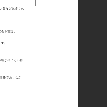
イン賞など数多くの
配合を実現。
ます。
影響が出にくい特
価格でありなが