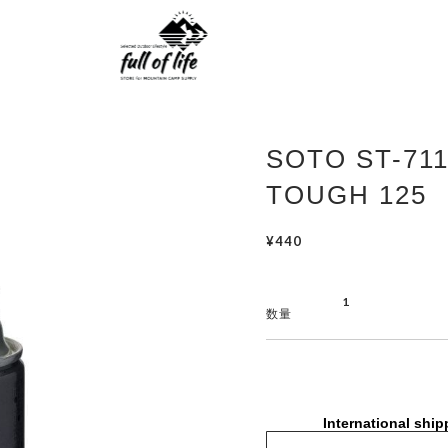
SOTO ST-71
TOUGH 125
¥440
数量
International ship