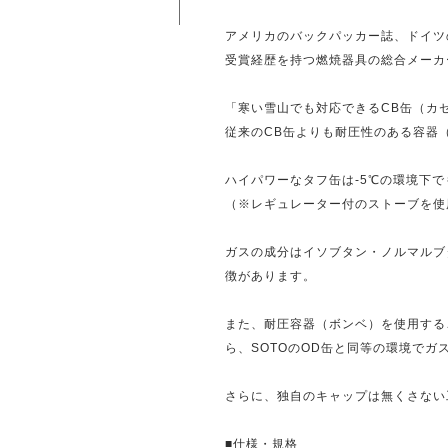
アメリカのバックパッカー誌、ドイツ
受賞経歴を持つ燃焼器具の総合メーカ
「寒い雪山でも対応できるCB缶（カ
従来のCB缶よりも耐圧性のある容器
ハイパワーなタフ缶は-5℃の環境下
（※レギュレーター付のストーブを使
ガスの成分はイソブタン・ノルマルブ
徴があります。
また、耐圧容器（ボンベ）を使用する
ら、SOTOのOD缶と同等の環境でガ
さらに、独自のキャップは無くさない
■仕様・規格