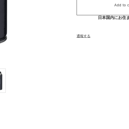
Add to c
日本国内にお住
通報する