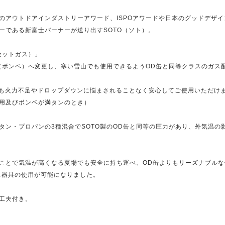
のアウトドアインダストリーアワード、ISPOアワードや日本のグッドデザ
ーである新富士バーナーが送り出すSOTO（ソト）。
セットガス）」
（ボンベ）へ変更し、寒い雪山でも使用できるようOD缶と同等クラスのガス
でも火力不足やドロップダウンに悩まされることなく安心してご使用いただけ
用及びボンベが満タンのとき）
タン・プロパンの3種混合でSOTO製のOD缶と同等の圧力があり、外気温の
ことで気温が高くなる夏場でも安全に持ち運べ、OD缶よりもリーズナブルな
ス器具の使用が可能になりました。
工夫付き。