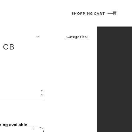
SHOPPING CART
Categories:
1 CB
FURNITURE(CHAIR/TABLE)
LIGHTING (LANTERN)
COOKWARE ( COOKER / CUTLERY )
SLEEPING GOODS
TENT/SHELTER
ping available