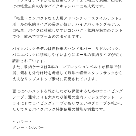
ドックスなテントから超軽量なテントまで幅広く展開。山岳向
けの軽量志向の方やバイクキャンパーにも人気です。
「軽量・コンパクトな１人用アドベンチャースタイルテント」
ポールの収納サイズの長さが短い、バイクパッキングモデル。
自転車、バイクに積載しやすいコンパクト収納が魅力のテント
で今、欧米で大ブームのスタイルです。
バイクパックモデルは自転車のハンドルバー、サドルバック、
バニエバックに積載しやすいようにポールの収納サイズが短く
設計されています。
また、収納ケースは3本のコンプレッションベルトが標準で付
属。素材も外付け時を考慮して通常の軽量スタッフサックから
丈夫なリップストップ素材に変更されています。
更にはヘルメットを乾かしながら保管するためのウェイビング
テープ、通常よりも大きな収納用の室内メッシュポケット、フ
ライにもウェイビングテープがありウェアやグローブを乾かし
たりできるバイクパック特別使用の機能が満載です。
＜カラー＞
グレー・シルバー