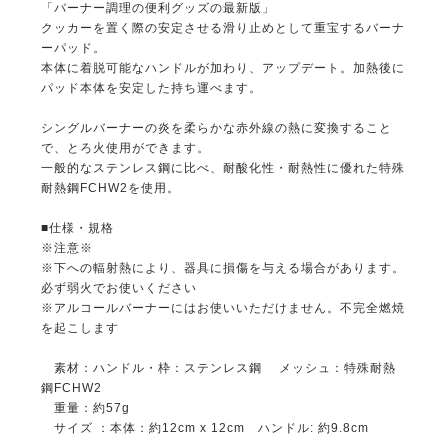
「バーナー調理の便利グッズの最新版」
クッカーを置く際の安定させる滑り止めとして重宝するバーナ
ーパッド。
本体に着脱可能なハンドルが加わり、アップデート。加熱後に
パッド本体を安定した持ち運べます。
シングルバーナーの炎を柔らかな赤外線の熱に変換すること
で、とろ火使用ができます。
一般的なステンレス鋼に比べ、耐酸化性・耐熱性に優れた特殊
耐熱鋼FCHW2を使用。
■仕様・規格
※注意※
※下への輻射熱により、器具に損傷を与える場合があります。
必ず弱火でお使いください
※アルコールバーナーにはお使いいただけません。不完全燃焼
を起こします
素材：ハンドル・枠：ステンレス鋼 メッシュ：特殊耐熱
鋼FCHW2
重量：約57g
サイズ ：本体：約12cm x 12cm ハンドル: 約9.8cm