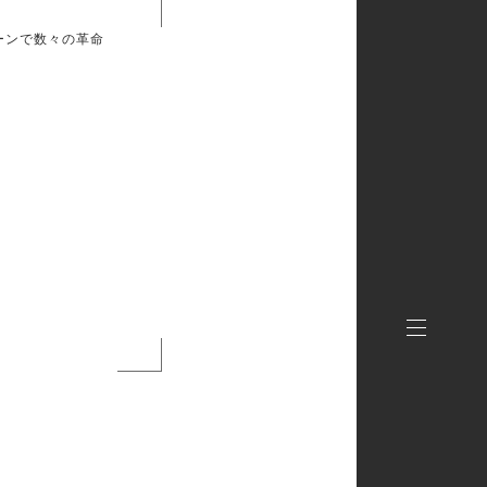
シーンで数々の革命
。