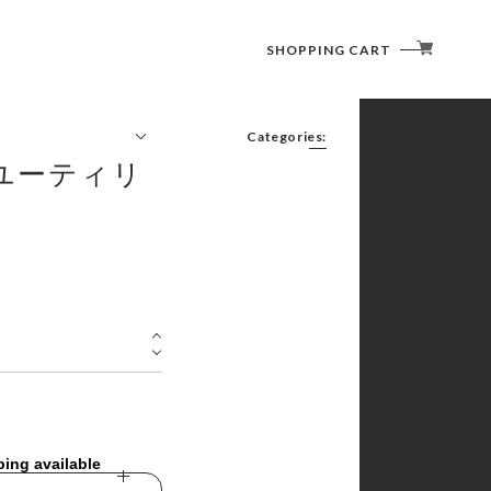
SHOPPING CART
Categories:
 ユーティリ
FURNITURE(CHAIR/TABLE)
LIGHTING (LANTERN)
COOKWARE ( COOKER / CUTLERY )
SLEEPING GOODS
TENT/SHELTER
ping available