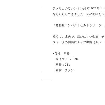
アメリカのワシントン州で1973年 In
をもたらしてきました。その同社を代
「超軽量コンパクトなカトラリーツー
軽くて、丈夫で、錆びにくい金属、チ
フォークの側面にナイフ機能（セレー
■仕様・規格
サイズ：17.8cm
重量：18g
素材：チタン