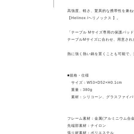
高強度、軽さ、驚異的な携帯性を兼ね
【Helinox /ヘリノックス 】。
「テーブル Mサイズ専用の保護パッ
テーブルMサイズに合わせ、用意され
熱に強く熱い鍋を置くことも可能で、
■規格・仕様
サイズ：W53×D52×H0.1cm
重量：380g
素材：シリコーン、グラスファイバ
フレーム素材：金属(アルミニウム合金
先端部素材：ナイロン
張り材素材：ポリエステル