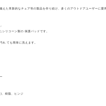
備えた革新的なチェア等の製品を作り続け、多くのアウトドアユーザーに愛
ド」
たシリコーン製の 保護パッドです。
汚れ ても簡単に洗えます。
ー
)、樹脂、ヒンジ