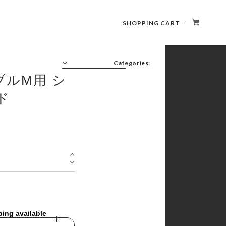
SHOPPING CART
Categories:
ーブルM用 シ
FURNITURE(CHAIR/TABLE)
LIGHTING (LANTERN)
ド
COOKWARE ( COOKER / CUTLERY )
SLEEPING GOODS
TENT/SHELTER
ping available