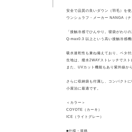
安全で品質の良いダウン（羽毛）を使
ウンシュラフ・メーカー NANGA（
「接触冷感でひんやり。寝袋がわりの
Q-max0.3 以上という高い接触冷
吸水速乾性も兼ね備えており、ベタ付
生地は、撥水2WAYストレッチでスト
また、UVカット機能もあり紫外線か
さらに収納袋も付属し、コンパクトに
小屋泊に最適です。
＜カラー＞
COYOTE（カーキ）
ICE（ライトグレー）
■仕様・規格