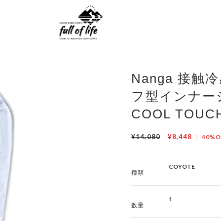
Nanga 接触
フ型インナー
COOL TOUC
¥14,080
¥8,448
40%O
種類
数量