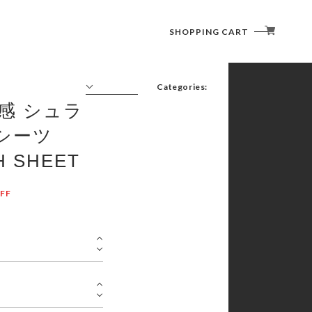
SHOPPING CART
Categories:
冷感 シュラ
FURNITURE(CHAIR/TABLE)
LIGHTING (LANTERN)
シーツ
COOKWARE ( COOKER / CUTLERY )
SLEEPING GOODS
H SHEET
TENT/SHELTER
FF