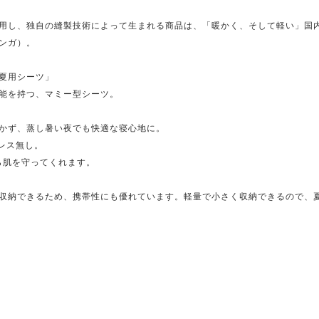
用し、独自の縫製技術によって生まれる商品は、「暖かく、そして軽い」国
ナンガ）。
夏用シーツ」
感機能を持つ、マミー型シーツ。
かず、蒸し暑い夜でも快適な寝心地に。
レス無し。
ら肌を守ってくれます。
収納できるため、携帯性にも優れています。軽量で小さく収納できるので、