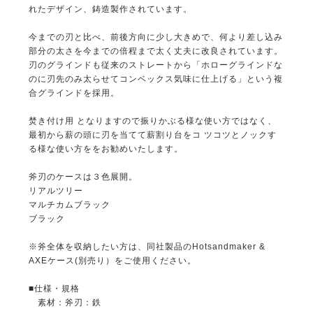
れたデザイン、鋳造製作されています。
今までの刃と比べ、前後方向に少し大きめで、何より差し込み
部分の太さを今までの倍程まで太く丈夫に改良されています。
刃のグラインドも従来のストレートから「ホローグラインドな
のに刃先のみ太らせてコンベックス気味に仕上げる」という複
合グラインドを採用。
焚き付け用 となりますので振りかぶる様な使い方ではなく、
最初から薪の頭に刃を当てて薪割り台をコ ツコツとノックす
る様な使い方ををお勧めいたします。
斧刃のケースは３色展開。
リアルツリー
マルチカムブラック
ブラック
※斧全体を収納したい方は、同社製品のHotsandmaker &
AXEケース(別売り）をご使用ください。
■仕様・規格
素材：斧刃：鉄