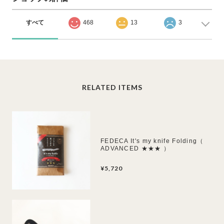
すべて
468
13
3
RELATED ITEMS
FEDECA It's my knife Folding（
ADVANCED ★★★ ）
¥5,720