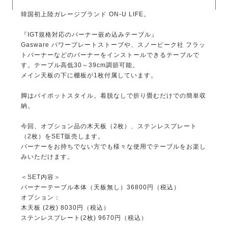
韓国初上陸ガレージブランド ON-U LIFE。
『IGT規格対応のバーナー嵌め込みテーブル』
Gasware パワープレートストーブや、スノーピーク社 フラッ
トバーナーなどのバーナーをインストールできるテーブルで
す。テーブル高低30～39cm調節可能。
メイン天板の下に棚板が1枚付属しています。
脚はバイポットスタイル。着脱なしで折り畳むだけでの簡単収
納。
今回、オプション品の木天板（2枚）、ステンレスプレート
（2枚）をSET販売します。
バーナーをお持ちでない方でも様々な使用でテーブルをお楽し
みいただけます。
＜SET内容＞
バーナーテーブル本体（天板無し）36800円（税込）
オプション：
木天板 (2枚) 8030円（税込）
ステンレスプレート(2枚) 9670円（税込）