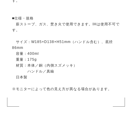
す。
■仕様・規格
薪ストーブ、ガス、焚き火で使用できます。IHは使用不可で
す。
サイズ：W185×D138×H51mm（ハンドル含む）、底径
86mm
容量：400ml
重量：175g
材質：本体／銅（内側スズメッキ）
ハンドル／真鍮
日本製
※モニターによって色の見え方が異なる場合があります。