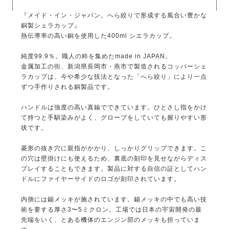
『メイド・イン・ジャパン。へら絞りで形成する風合い豊かな
銅製シェラカップ』
熱伝導率の高い銅を使用した400ml シエラカップ。
純度99.9％。職人の粋を集めたmade in JAPAN。
金属加工の街、新潟県長岡市・燕市で製造されるコッパーシェ
ラカップは、今や希少な技法となった「へら絞り」により一点
ずつ手作りされる銅製品です。
ハンドルは強度の高い真鍮でできています。ひとさし指をかけ
て持つと手馴染みがよく、グローブをしていても握りやすい形
状です。
菱形の抜き穴に親指がかかり、しっかりグリップできます。こ
の穴は壁掛けにも使えるため、裏底の刻印を見せながらディス
プレイすることもできます。製品に対する自信の証としてハン
ドルにファイヤーサイドのロゴが刻印されています。
内側には錫メッキが施されています。錫メッキの中でも高い技
術を要する厚さ3〜5ミクロン。工場では日本の宇宙開発の最
先端をいく、とある機体のエンジン部のメッキも担っていま