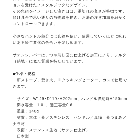
ョンを受けたノスタルジックなデザイン。
その急須をイメージした注ぎ口は、湯切れの良さが特徴です。
傾け具合で思い通りの放物線を描き、お湯の注ぎ加減を細かく
コントロールできます。
小さなハンドル部分には真鍮を使い、使用していくほどに味わ
いある経年変化の色合いを楽しめます。
サテンシルバーは、つや消し面に仕上げる加工により、シルク
（絹地）に似た質感を持たせています。
■仕様・規格
薪ストーブ、焚き火、IHクッキングヒーター、ガスで使用で
きます。
サイズ：W149×D119×H202mm、ハンドル収納時H150mm
満水容量：1.0L、適正容量0.6L
重量：340g
材質：本体・蓋／ステンレス ハンドル／真鍮 蓋つまみ／
ナラ材
表面：ステンレス生地（サテン仕上げ）
日本製