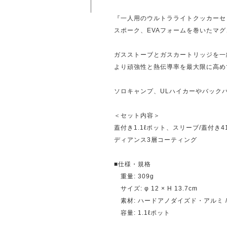
『一人用のウルトラライトクッカーセ
スポーク、EVAフォームを巻いたマ
ガスストーブとガスカートリッジを一
より頑強性と熱伝導率を最大限に高め
ソロキャンプ、ULハイカーやバック
＜セット内容＞
蓋付き1.1ℓポット、スリーブ/蓋付
ディアンス3層コーティング
■仕様・規格
重量: 309g
サイズ: φ 12 × H 13.7cm
素材: ハードアノダイズド・アルミ / I
容量: 1.1ℓポット