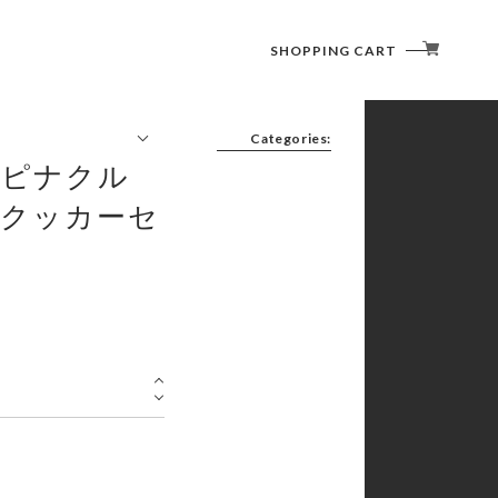
SHOPPING CART
Categories:
rs ピナクル
FURNITURE(CHAIR/TABLE)
LIGHTING (LANTERN)
 クッカーセ
COOKWARE ( COOKER / CUTLERY )
SLEEPING GOODS
TENT/SHELTER