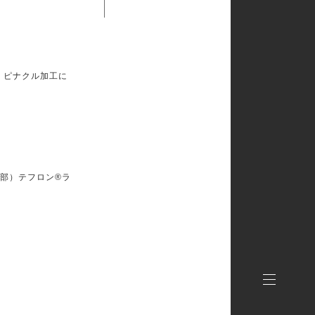
。ピナクル加工に
内部）テフロン®ラ