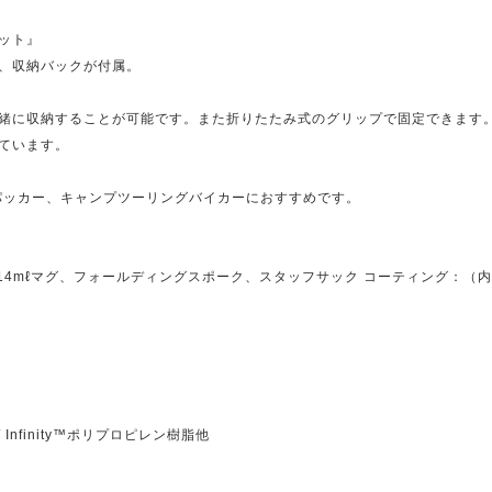
ット』
グ、収納バックが付属。
緒に収納することが可能です。また折りたたみ式のグリップで固定できます
ています。
パッカー、キャンプツーリングバイカーにおすすめです。
き414mℓマグ、フォールディングスポーク、スタッフサック コーティング：（
nfinity™ポリプロピレン樹脂他