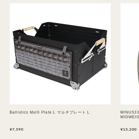
Ballistics Multi Plate L マルチプレート L
MINUS
MIDWEI
¥7,590
¥13,200