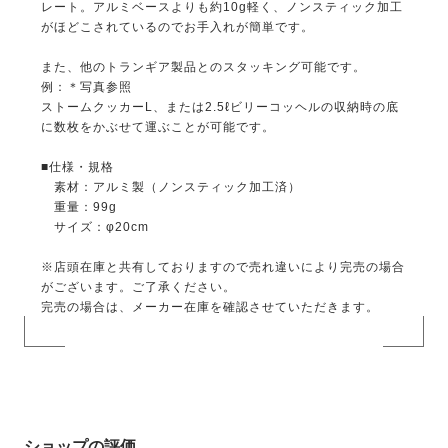
レート。アルミベースよりも約10g軽く、ノンスティック加工
がほどこされているのでお手入れが簡単です。
また、他のトランギア製品とのスタッキング可能です。
例：＊写真参照
ストームクッカーL、または2.5ℓビリーコッヘルの収納時の底
に数枚をかぶせて運ぶことが可能です。
■仕様・規格
素材：アルミ製（ノンスティック加工済）
重量：99g
サイズ：φ20cm
※店頭在庫と共有しておりますので売れ違いにより完売の場合
がございます。ご了承ください。
完売の場合は、メーカー在庫を確認させていただきます。
ショップの評価