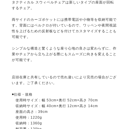
タクティカル スウィベルチェアは新しいタイプの座面が回転
するチェア。
両サイドのカーゴポケットには携帯電話や小物等を収納可能で
す。背面にはベルクロが付いているので、ワッペンや夜間視認
性を上げるための反射板などを付けてカスタマイズすることも
可能です。
シンプルな構造と驚くような座り心地の良さは変わらずに、作
業やチェアから立ち上がる際にもスムーズに向きを変えること
が可能です。
店頭在庫と共有しているので売れ違いにより完売の場合がござ
います。ご了承ください。
◾️仕様・規格
使用時サイズ：幅 53cm×奥行 52cm×高さ 70cm
収納時サイズ：幅 40cm×奥行 12cm×高さ 14cm
座面の高さ：39cm
使用時：1220g
収納時：1360g