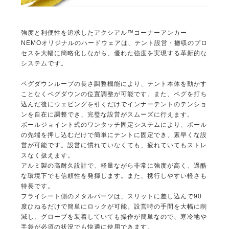
強度と利便性を追求したアクシアル™コーナーアンカー
NEMOオリジナルのハードウェアは、テント設営・撤収のプロ
セスを大幅に簡略化しながら、優れた強度を実現する革新的な
システムです。
ペグダウンループの長さ調整機能により、テント本体を動かす
ことなくペグダウンの位置調整が可能です。また、ペグを打ち
込んだ後にウェビングを引くだけでインナーテントのテンショ
ンを自在に調整でき、完璧な設営がスムーズに行えます。
ボールジョイント式のワンタッチ固定システムにより、ポール
の先端を押し込むだけで簡単にテントに固定でき、素早くな設
営が可能です。設営に慣れていなくても、疲れていてもストレ
スなく扱えます。
アルミ製の高耐久設計で、軽量ながら非常に強度が高く、過酷
な環境下でも信頼性を発揮します。また、携行しやすい軽さも
特長です。
フライシート側のメタルパーツは、スリットに差し込んで90
度ひねるだけで簡単にロックが可能。設営時の手間を大幅に削
減し、グローブを装着していても操作が簡単なので、寒冷地や
手袋が必須の状況でも快適に使用できます。