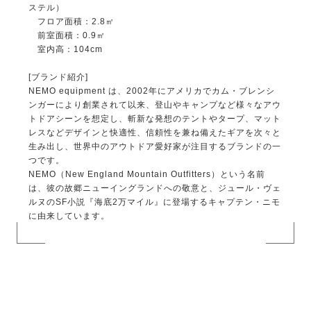
ステル）
フロア面積：2.8㎡
前室面積：0.9㎡
室内高：104cm
[ブランド紹介]
NEMO equipment は、2002年にアメリカでカム・ブレンシ
ンガーにより創業されて以来、登山やキャンプなど様々なアウ
トドアシーンを想定し、斬新な発想のテントやタープ、マット
レスなどデザインと快適性、信頼性を兼ね備えたギアを次々と
生み出し、世界中のアウトドア愛好家が注目するブランドの一
つです。
NEMO（New England Mountain Outfitters）という名前
は、彼の故郷ニューイングランドへの敬意と、ジュール・ヴェ
ルヌのSF小説『海底2万マイル』に登場するキャプテン・ニモ
に由来しています。