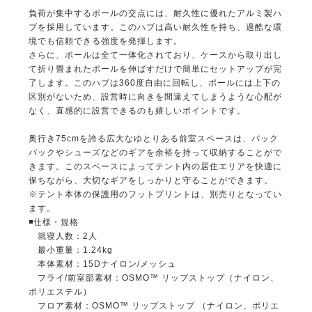
負荷が集中するポールの交点には、耐久性に優れたアルミ製ハ
ブを採用しています。このハブは高い耐久性を持ち、過酷な環
境でも信頼できる強度を発揮します。
さらに、ポールは全て一体化されており、ケースから取り出し
て折り畳まれたポールを伸ばすだけで簡単にセットアップが完
了します。このハブは360度自由に回転し、ポールには上下の
区別がないため、設営時に向きを間違えてしまうような心配が
なく、直感的に設営できるのも嬉しいポイントです。
奥行き75cmを誇る広大なゆとりある前室スペースは、バック
パックやシューズなどのギアを余裕を持って収納することがで
きます。このスペースによってテント内の居住エリアを快適に
保ちながら、大切なギアをしっかりと守ることができます。
※テント本体の保護用のフットプリントは、別売りとなってい
ます。
◾️仕様・規格
就寝人数：2人
最小重量：1.24kg
本体素材：15Dナイロン/メッシュ
フライ/前室部素材：OSMO™ リップストップ（ナイロン、
ポリエステル）
フロア素材：OSMO™ リップストップ （ナイロン、ポリエ