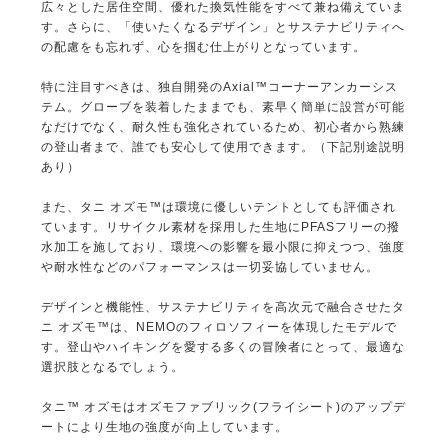
広々とした居住空間、優れた換気性能をすべて兼ね備えていま
す。さらに、「使いたくなるデザイン」とサステナビリティへ
の配慮をも忘れず、心を掴む仕上がりとなっています。
特に注目すべきは、独自開発のAxial™コーナーアンカーシス
テム。グローブを装着したままでも、素早く簡単に設営が可能
なだけでなく、耐久性も強化されているため、初心者から熟練
の登山者まで、誰でも安心して使用できます。（下記別途説明
あり）
また、タニ オズモ™は環境に優しいテントとしても評価され
ています。リサイクル素材を採用した生地にPFASフリーの撥
水加工を施しており、環境への影響を最小限に抑えつつ、強度
や耐水性などのパフォーマンスは一切妥協していません。
デザインと機能性、サステナビリティを高次元で融合させたタ
ニ オズモ™は、NEMOのフィロソフィーを体現したモデルで
す。登山やハイキングを愛する多くの冒険者にとって、最適な
選択肢となるでしょう。
タニ™ オズモはオズモファブリック(フライシート)のアップデ
ートにより生地の強度が向上しています。