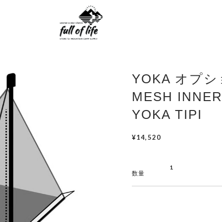
YOKA オプ
MESH INNER
YOKA TIPI
¥14,520
数量