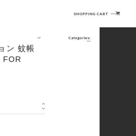
SHOPPING CART
Categories:
ション 蚊帳
FURNITURE(CHAIR/TABLE)
LIGHTING (LANTERN)
 FOR
COOKWARE ( COOKER / CUTLERY )
SLEEPING GOODS
TENT/SHELTER