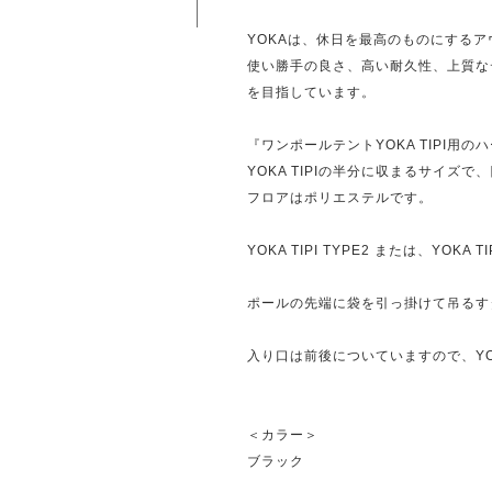
YOKAは、休日を最高のものにする
使い勝手の良さ、高い耐久性、上質な
を目指しています。
『ワンポールテントYOKA TIPI用の
YOKA TIPIの半分に収まるサイズ
フロアはポリエステルです。
YOKA TIPI TYPE2 または、YOK
ポールの先端に袋を引っ掛けて吊るす
入り口は前後についていますので、YO
＜カラー＞
ブラック