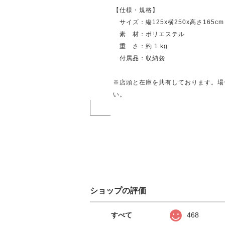
【仕様・規格】
サイズ：縦125x横250x高さ165cm
素 材：ポリエステル
重 さ：約 1 kg
付属品：収納袋
※店頭と在庫を共有しております。場
い。
ショップの評価
すべて
468