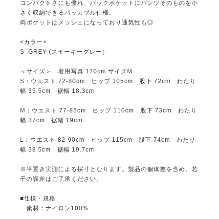
コンパクトさにも優れ、バックポケットにパンツそのものを小
さく収納できるパッカブル仕様。
両ポケットはメッシュになっており通気性も◎
<カラー>
S .GREY (スモーキーグレー）
＜サイズ＞ 着用写真 170cm サイズM
S：ウエスト 72-80cm ヒップ 105cm 股下 72cm わたり
幅 35.5cm 裾幅 18.3cm
M：ウエスト 77-85cm ヒップ 110cm 股下 73cm わたり
幅 37cm 裾幅 19cm
L：ウエスト 82-90cm ヒップ 115cm 股下 74cm わたり
幅 38.5cm 裾幅 19.7cm
※平置き実測による採寸となります。製品の個体差を含め、若
干の誤差はご了承ください。
■仕様・規格
素材：ナイロン100%