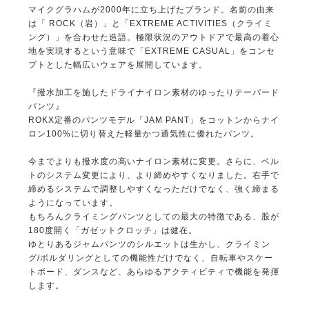
マイクグラハムが2000年に立ち上げたブランド。名前の由来
は「 ROCK（岩）」と「EXTREME ACTIVITIES（クライミ
ング）」を合わせた造語。極限状況のアウトドアで最高の着心
地を実現するという意味で「EXTREME CASUAL」をコンセ
プトとした幅広いウェアを展開しています。
『撥水加工を施したドライナイロン素材のゆったりテーパード
パンツ』
ROKX定番のパンツモデル「JAM PANT」をコットンからナイ
ロン100%に切り替えた軽量かつ通気性に優れたパンツ。
今までよりも撥水度の高いナイロン素材に変更。さらに、ベル
トのシステム変更により、より締めやすくなりました。右手で
締めるシステムで調整しやすくなっただけでなく、強く締まる
ようになっています。
もちろんクライミングパンツとしての最大の特徴である、股が
180度開く「ガゼットクロッチ」は健在。
ゆとりあるジャムパンツのシルエットは生かし、クライミン
グ/ボルダリングとしての機能性だけでなく、自転車やスケー
トボード、ダンスなど、あらゆるアクティビティで機能を発揮
します。