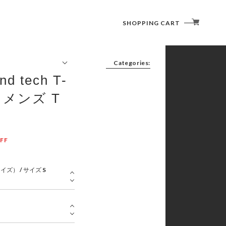
SHOPPING CART
Categories:
nd tech T-
FURNITURE(CHAIR/TABLE)
LIGHTING (LANTERN)
ウィメンズ T
COOKWARE ( COOKER / CUTLERY )
SLEEPING GOODS
TENT/SHELTER
FF