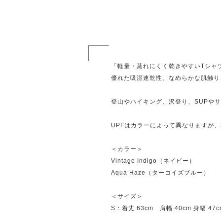
「軽量・蒸れにくく乾きやすいTシャ
優れた吸湿速乾性、なめらかな肌触り
登山やハイキング、沢登り、SUPや
UPFはカラーによって異なりますが、
＜カラー＞
Vintage Indigo（ネイビー）
Aqua Haze（ターコイズブルー）
＜サイズ＞
S：着丈 63cm 肩幅 40cm 身幅 47c