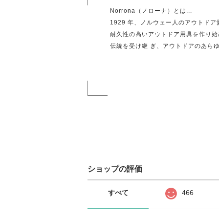
Norrona（ノローナ）とは...
1929 年、ノルウェー人のアウトドア愛
耐久性の高いアウトドア用具を作り始め
伝統を受け継 ぎ、アウトドアのあら
ショップの評価
すべて
466