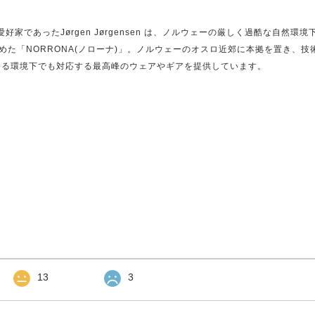
好家であったJørgen Jørgensen は、ノルウェーの厳しく過酷な自然環
た「NORRONA(ノローナ)」。ノルウェーのオスロ近郊に本拠を置き、技
ゆる環境下でも対応する最高峰のウェアやギアを提供しています。
13
3