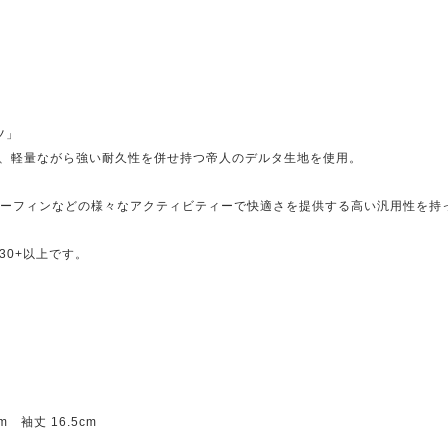
ツ」
、軽量ながら強い耐久性を併せ持つ帝人のデルタ生地を使用。
サーフィンなどの様々なアクティビティーで快適さを提供する高い汎用性を持
30+以上です。
m 袖丈 16.5cm