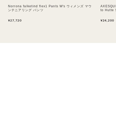
Norrona falketind flex1 Pants W's ウィメンズ マウ
AXESQU
ンテニアリング パンツ
to Hutt
¥27,720
¥24,200