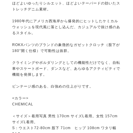
ほどよいゆったりシルエット、ほどよいテーパードの効いたス
トレッチデニム素材。
1980年代にアメリカ西海岸から爆発的にヒットしたケミカル
ウォッシュを現代風に落とし込んだ、カジュアルで抜け感のあ
るスタイル。
ROKXパンツのブランドの象徴的なガゼットクロッチ（股下が
180°開く仕様）で可動性は抜群。
クライミングやボルダリングとしての機能性だけでなく、自転
車やスケートボード、ダンスなど、あらゆるアクティビティで
機能を発揮します。
ビンテージ感のある、白強めの仕上がりです。
<カラー>
CHEMICAL
＜サイズ＞着用写真 男性 170cm サイズL着用。女性 157cm
サイズL着用。
S：ウエスト72-80cm 股下 71cm ヒップ 108cm ワタリ幅