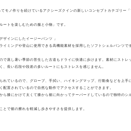
渡ってモノ作りを続けているアクシーズクインの新しいコンセプトカテゴリー
ルートを楽しむための服と小物」です。
デザインにしたイージーパンツ 」
ライミングや登山に使用できる高機能素材を採用したソフトシェルパンツで
ので蒸し暑い季節の苔生した古道もドライに快適に歩けます。素材にストレ
く、長い石段や段差の多いルートにもストレスを感じません。
られているので、グローブ、手拭い、ハイキングマップ、行動食などを上手
く配置されているので自然な動作でアクセスすることができます。
から膝にかけて太くて膝から裾に向かってテーパードしているので独特のシ
ことで裾の擦れを軽減し歩きやすさを提供します。