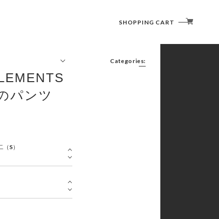
SHOPPING CART
Categories:
ELEMENTS
FURNITURE(CHAIR/TABLE)
LIGHTING (LANTERN)
のパンツ
COOKWARE ( COOKER / CUTLERY )
SLEEPING GOODS
TENT/SHELTER