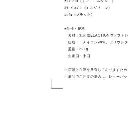
ｹｼｽﾞﾐｲﾛ（チャコールグレー）
ｵﾘｰﾌﾞﾈｽﾞﾐ（モスグリーン）
ｽﾐｲﾛ（ブラック）
■仕様・規格
素材：旭化成ELACTION Xソフトシェ
組成：：ナイロン90%、ポリウレタ
重量：221g
生産国：中国
※店頭と在庫を共有しておりますため
※単品でご注文の場合は、レターパッ