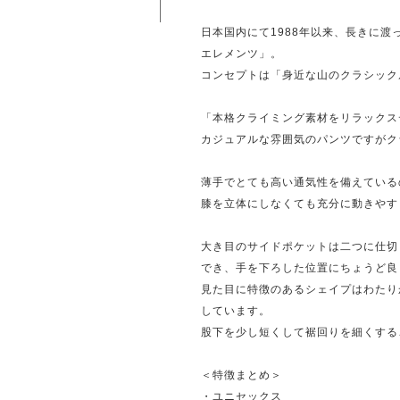
日本国内にて1988年以来、長きに
エレメンツ」。
コンセプトは「身近な山のクラシック
「本格クライミング素材をリラックス
カジュアルな雰囲気のパンツですがク
薄手でとても高い通気性を備えている
膝を立体にしなくても充分に動きやす
大き目のサイドポケットは二つに仕切
でき、手を下ろした位置にちょうど良
見た目に特徴のあるシェイプはわたり
しています。
股下を少し短くして裾回りを細くする
＜特徴まとめ＞
・ユニセックス