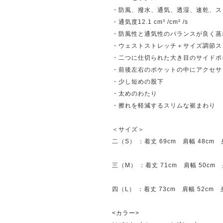
・防風、撥水、通気、透湿、速乾、ス
・通気度12.1 cm³ /cm² /s
・防風性と通気性のバランスが良く蒸
・ウェストストレッチ＋サイズ調節ス
・二つに仕切られた大き目のサイドポ
・前後左右のポケットの中にアクセサ
・少し短めの股下
・太めのわたり
・擦れを軽減するスリムな裾まわり
＜サイズ＞
二（S） ：着丈 69cm 肩幅 48cm 身
三（M） ：着丈 71cm 肩幅 50cm 
四（L） ：着丈 73cm 肩幅 52cm 身
<カラー>