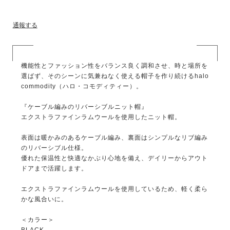
通報する
機能性とファッション性をバランス良く調和させ、時と場所を
選ばず、そのシーンに気兼ねなく使える帽子を作り続けるhalo
commodity（ハロ・コモディティー）。
『ケーブル編みのリバーシブルニット帽』
エクストラファインラムウールを使用したニット帽。
表面は暖かみのあるケーブル編み、裏面はシンプルなリブ編み
のリバーシブル仕様。
優れた保温性と快適なかぶり心地を備え、デイリーからアウト
ドアまで活躍します。
エクストラファインラムウールを使用しているため、軽く柔ら
かな風合いに。
＜カラー＞
BLACK