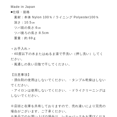
Made in Japan
■仕様・規格
素材：本体 Nylon 100％ / ライニング Polyester100％
深さ：10.5㎝
ツバ前の長さ:6㎝
ツバ後ろの長さ:8.5cm
重量：約 69ｇ
＜お手入れ＞
・40度以下の水またはぬるま湯で手洗い（押し洗い）してく
ださい。
・風通しの良い日陰で干してください。
【注意事項】
・漂白剤の使用はしないでください。・タンブル乾燥はしない
でください。
・アイロンは使用しないでください。・ドライクリーニングは
しないでください。
※店頭と在庫を共有しておりますので、売れ違いにより完売の
場合がございます。ご了承ください。
※単品でのお買い上げの場合は、レターパックをお選びくださ