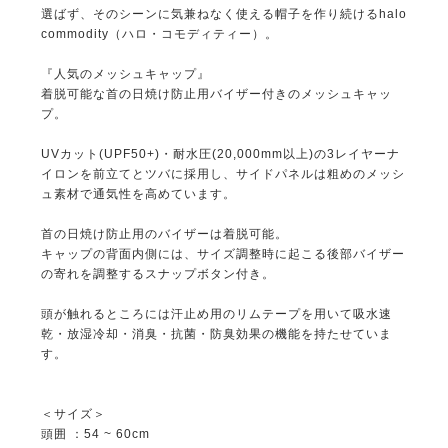
選ばず、そのシーンに気兼ねなく使える帽子を作り続けるhalo
commodity（ハロ・コモディティー）。
『人気のメッシュキャップ』
着脱可能な首の日焼け防止用バイザー付きのメッシュキャッ
プ。
UVカット(UPF50+)・耐水圧(20,000mm以上)の3レイヤーナ
イロンを前立てとツバに採用し、サイドパネルは粗めのメッシ
ュ素材で通気性を高めています。
首の日焼け防止用のバイザーは着脱可能。
キャップの背面内側には、サイズ調整時に起こる後部バイザー
の寄れを調整するスナップボタン付き。
頭が触れるところには汗止め用のリムテープを用いて吸水速
乾・放湿冷却・消臭・抗菌・防臭効果の機能を持たせていま
す。
＜サイズ＞
頭囲 ：54 ~ 60cm