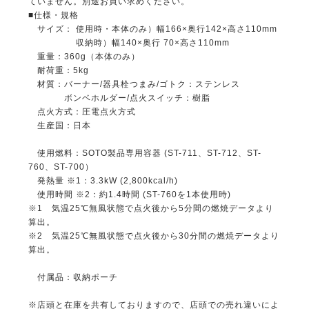
ていません。別途お買い求めください。
■仕様・規格
サイズ： 使用時・本体のみ）幅166×奥行142×高さ110mm
収納時）幅140×奥行 70×高さ110mm
重量：360g（本体のみ）
耐荷重：5kg
材質：バーナー/器具栓つまみ/ゴトク：ステンレス
ボンベホルダー/点火スイッチ：樹脂
点火方式：圧電点火方式
生産国：日本
使用燃料：SOTO製品専用容器 (ST-711、ST-712、ST-
760、ST-700）
発熱量 ※1：3.3kW (2,800kcal/h)
使用時間 ※2：約1.4時間 (ST-760を1本使用時)
※1 気温25℃無風状態で点火後から5分間の燃焼データより
算出。
※2 気温25℃無風状態で点火後から30分間の燃焼データより
算出。
付属品：収納ポーチ
※店頭と在庫を共有しておりますので、店頭での売れ違いによ