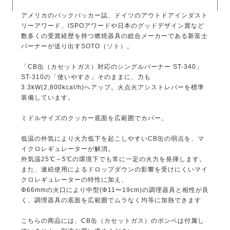
アメリカのバックパッカー誌、ドイツのアウトドアインダスト
リーアワード、ISPOアワードや日本のグッドデザイン賞など
数多くの受賞経歴を持つ燃焼器具の総合メーカーである新富士
バーナーが送り出すSOTO（ソト）。
「CB缶（カセットガス）対応のシングルバーナー ST-340」
ST-310の「使いやすさ」そのままに、力も
3.3kW(2,800kcal/h)へアップ。火点火アシストレバーを標準
装備しています。
ミドルサイズのクッカー底面を広範囲でカバー。
低温の外気により火力低下を起こしやすいCB缶の弱点を、マ
イクロレギュレーターが解消。
外気温25℃～5℃の環境下でも常に一定の火力を発揮します。
また、連続使用によるドロップダウンの影響を受けにくいマイ
クロレギュレーターの特性に加え、
Φ66mmの火口により中型(Φ11〜19cm)の調理器具と相性が良
く、調理器具の底面を広範囲でムラなく均等に加熱できます
こちらの商品には、CB缶（カセットガス）のボンベは付属し