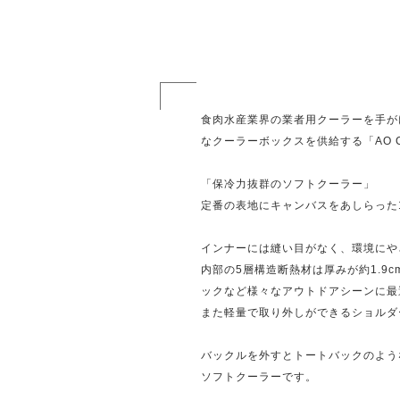
食肉水産業界の業者用クーラーを手がけてい
なクーラーボックスを供給する「AO 
「保冷力抜群のソフトクーラー」
定番の表地にキャンバスをあしらった1
インナーには縫い目がなく、環境にや
内部の5層構造断熱材は厚みが約1.
ックなど様々なアウトドアシーンに最
また軽量で取り外しができるショルダ
バックルを外すとトートバックのよう
ソフトクーラーです。