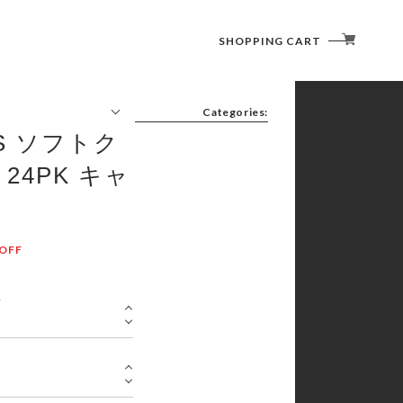
SHOPPING CART
Categories:
RS ソフトク
FURNITURE(CHAIR/TABLE)
LIGHTING (LANTERN)
24PK キャ
COOKWARE ( COOKER / CUTLERY )
SLEEPING GOODS
TENT/SHELTER
OFF