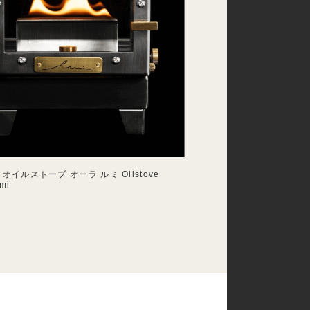
MI オイルストーブ オーラ ルミ Oilstove
mi