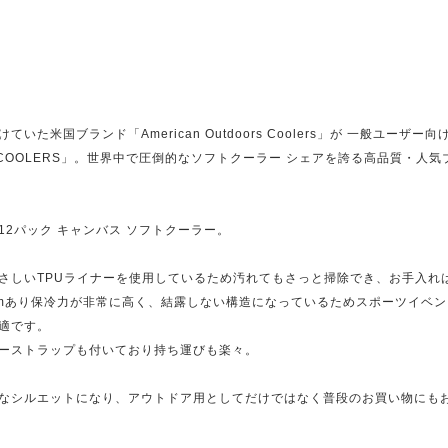
た米国ブランド「American Outdoors Coolers」が 一般ユーザー
COOLERS」。世界中で圧倒的なソフトクーラー シェアを誇る高品質・人気
2パック キャンバス ソフトクーラー。
さしいTPUライナーを使用しているため汚れてもさっと掃除でき、お手入れ
9cmあり保冷力が非常に高く、結露しない構造になっているためスポーツイベ
適です。
ーストラップも付いており持ち運びも楽々。
なシルエットになり、アウトドア用としてだけではなく普段のお買い物にも