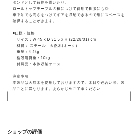
タンドとして荷物を置いたり。
ロールトップテーブルの横につけて併用で拡張にも◎
車中泊でも高さをつけてギアを収納できるので縦にスペースを
確保することがきます。
◾️仕様・規格
サイズ：W 45 x D 31.5 x H (22/28/31) cm
材質： スチール 天然木(オーク）
重量：4.4kg
格段耐荷重：10kg
付属品：本体収納ケース
注意事項
本製品は天然木を使用しておりますので、木目や色合い等、製
品ごとに異なります。あらかじめご了承ください
ショップの評価